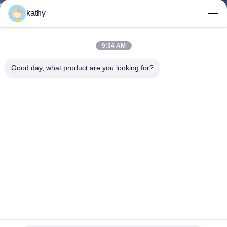
DI
kathy
QUALITÀ
9:34 AM
CONTATTACI
Good day, what product are you looking for?
NOTIZIE
RICHIEDERE
UN
PREVENTIVO
MAPPA
Stoffa da biancheria a foglia ricamata in pizzo Stoffa per
DEL
occasione di nozze Stoffa di lusso Stoffa elegante
SITO
Tessuto ricamato dello zecchino
2025-05-14