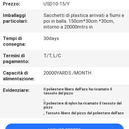
DI
Prezzo:
USD10-15/Y
QUALITÀ
Imballaggi
Sacchetti di plastica arrivati a fiumi e
particolari:
poi in balla. 150cm*30cm *30cm,
intorno a 20000mtrs in
CONTATTACI
Tempi di
30days
consegna:
NOTIZIE
Termini di
T/T, L/C
pagamento:
RICHIEDERE
Capacità di
20000YARDS /MONTH
UN
alimentazione:
PREVENTIVO
Evidenziare:
Il poliestere libero dell'azo ha ricamato il
tessuto del pizzo
,
Il poliestere di nylon ha ricamato il tessuto del
MAPPA
pizzo
,
Tessuto libero del pizzo del poliestere dell'azo
DEL
SITO