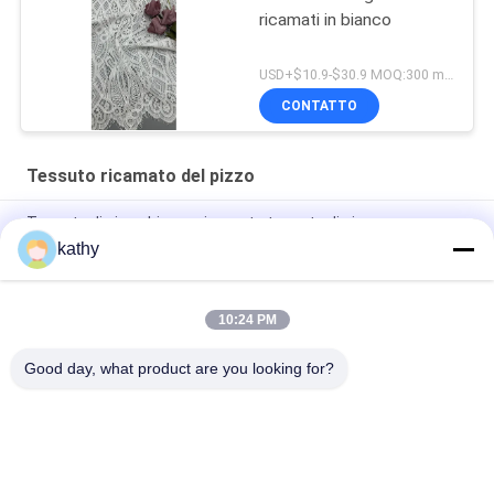
ricamati in bianco
USD+$10.9-$30.9 MOQ:300 metri.
CONTATTO
Tessuto ricamato del pizzo
Tessuto di pizzo bianco ricamato tessuto di pizzo
personalizzato
kathy
Tessuto di pizzo ricamato di lusso di buona qualità per abiti
floreali eleganti
10:24 PM
Il poliestere di nylon ha ricamato il tessuto del pizzo
Good day, what product are you looking for?
Categorie popolari
Tutti
Tessuto Ricamato 
Tessuto Ricamato 