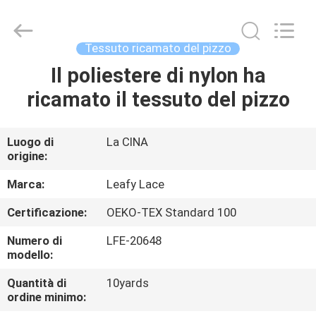
2026
Guangzhou
Leafy
Textiles
CO.,
Tessuto ricamato del pizzo
Ltd..
All
Rights
Il poliestere di nylon ha
CASA
Reserved.
ricamato il tessuto del pizzo
PRODOTTI
Luogo di
La CINA
origine:
CHI
SIAMO
Marca:
Leafy Lace
Certificazione:
OEKO-TEX Standard 100
FATORY
Numero di
LFE-20648
TOUR
modello:
Quantità di
10yards
ordine minimo:
CONTROLLO