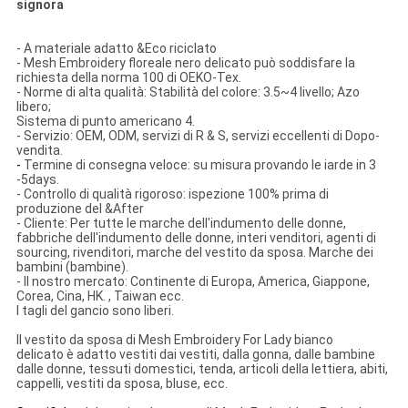
signora
- A materiale adatto &Eco riciclato
- Mesh Embroidery floreale nero delicato può soddisfare la
richiesta della norma 100 di OEKO-Tex.
- Norme di alta qualità: Stabilità del colore: 3.5~4 livello; Azo
libero;
Sistema di punto americano 4.
- Servizio: OEM, ODM, servizi di R & S, servizi eccellenti di Dopo-
vendita.
-
Termine di consegna veloce: su misura provando le iarde in 3
-5days.
- Controllo di qualità rigoroso: ispezione 100% prima di
produzione del &After
- Cliente: Per tutte le marche dell'indumento delle donne,
fabbriche dell'indumento delle donne, interi venditori, agenti di
sourcing, rivenditori, marche del vestito da sposa. Marche dei
bambini (bambine).
- Il nostro mercato: Continente di Europa, America, Giappone,
Corea, Cina, HK. , Taiwan ecc.
I tagli del gancio sono liberi.
Il vestito da sposa di Mesh Embroidery For Lady bianco
delicato è adatto vestiti dai vestiti, dalla gonna, dalle bambine
dalle donne, tessuti domestici, tenda, articoli della lettiera, abiti,
cappelli, vestiti da sposa, bluse, ecc.