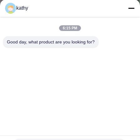
DI
kathy
QUALITÀ
6:15 PM
CONTATTACI
Good day, what product are you looking for?
NOTIZIE
RICHIEDERE
UN
PREVENTIVO
MAPPA
Vestito ricamato frondoso da Mesh Piece Dye For Wedding
DEL
del tessuto del pizzo della stella
SITO
Tessuto ricamato del pizzo
2023-07-13