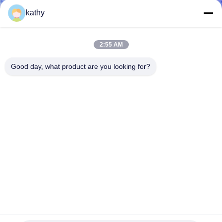
DI
kathy
QUALITÀ
2:55 AM
CONTATTACI
Good day, what product are you looking for?
NOTIZIE
RICHIEDERE
UN
PREVENTIVO
MAPPA
L'azo Tulle libera Mesh Printed Lace Fabric Balck ha
DEL
frantumato l'affollamento bianco
SITO
tessuto stampato del pizzo
2022-06-01