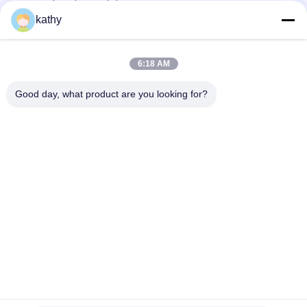
personalizzato per abito
kathy
Cord Lace Fabric High Luxary Hollow-up for Elegant Bridal
Wedding Party Women's Dress
6:18 AM
Tessuto in pizzo cordonato, tessuto in pizzo Guipure per abito
da sposa da sposa
Good day, what product are you looking for?
Categorie popolari
Tutti
Tessuto Ricamato 
Tessuto Ricamato 
Del Pizzo
Dello Zecchino
Tessuto Legato 
Tessuto Floreale 
Con Corde Del Pizzo
Del Pizzo 3D
Disposizione Del 
Tessuto Ricamato 
Pizzo Del Poliestere
Dell'occhiello
Tessuto Del Pizzo 
Tulle Mesh Fabric
Di Allungamento