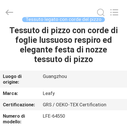
2026
Guangzhou
Leafy
Textiles
CO.,
Tessuto legato con corde del pizzo
Ltd..
All
Rights
Tessuto di pizzo con corde di
CASA
Reserved.
foglie lussuoso respiro ed
PRODOTTI
elegante festa di nozze
tessuto di pizzo
CHI
SIAMO
Luogo di
Guangzhou
origine:
FATORY
Marca:
Leafy
TOUR
Certificazione:
GRS / OEKO-TEX Certification
Numero di
LFE-64550
CONTROLLO
modello: