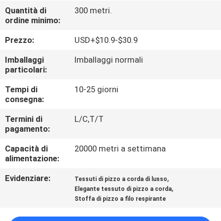
DI
Quantità di
300 metri.
ordine minimo:
QUALITÀ
Prezzo:
USD+$10.9-$30.9
CONTATTACI
Imballaggi
Imballaggi normali
particolari:
NOTIZIE
Tempi di
10-25 giorni
consegna:
RICHIEDERE
Termini di
L/C,T/T
pagamento:
UN
Capacità di
20000 metri a settimana
PREVENTIVO
alimentazione:
Evidenziare:
,
Tessuti di pizzo a corda di lusso
MAPPA
,
Elegante tessuto di pizzo a corda
DEL
Stoffa di pizzo a filo respirante
SITO