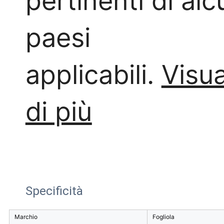
pertinenti di alc
paesi
applicabili.
Visua
di più
Specificità
Marchio
Fogliola