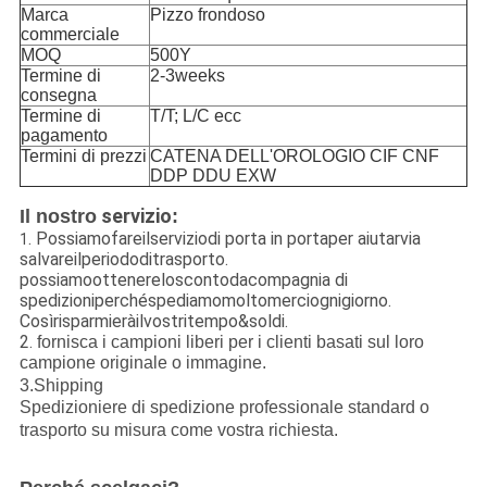
Marca
Pizzo frondoso
commerciale
MOQ
500Y
Termine di
2-3weeks
consegna
Termine di
T/T; L/C ecc
pagamento
Termini di prezzi
CATENA DELL'OROLOGIO CIF CNF
DDP DDU EXW
servizio
Il nostro
:
. Possiamofareilserviziodi porta in portaper aiutarvia
1
salvareilperiododitrasporto.
possiamoottenereloscontodacompagnia di
spedizioniperchéspediamomoltomerciognigiorno.
Cosìrisparmieràilvostritempo&soldi.
2.
fornisca i campioni liberi per i clienti basati sul loro
campione originale o immagine.
3.Shipping
Spedizioniere di spedizione professionale standard o
trasporto su misura come vostra richiesta.