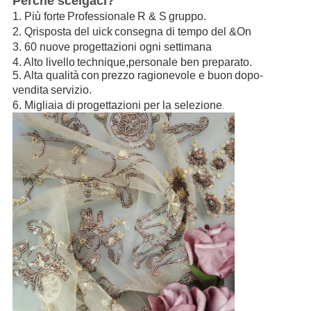
Perché scelgaci?
1.
Più forte
Professionale
R & S
gruppo
.
2.
Q
risposta del uick
consegna di tempo del &On
3.
60 nuove progettazioni ogni settimana
4.
Alto livello
t
echnique,
personale ben preparato.
5. Alta qualità
con
prezzo ragionevole e buon
dopo-
vendita
servizio
.
6
.
Migliaia di
progettazioni per la selezione
.