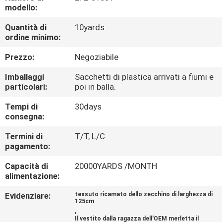
DI
modello:
QUALITÀ
Quantità di
10yards
ordine minimo:
CONTATTACI
Prezzo:
Negoziabile
Imballaggi
Sacchetti di plastica arrivati a fiumi e
NOTIZIE
particolari:
poi in balla.
Tempi di
30days
RICHIEDERE
consegna:
UN
Termini di
T/T, L/C
pagamento:
PREVENTIVO
Capacità di
20000YARDS /MONTH
alimentazione:
MAPPA
Evidenziare:
tessuto ricamato dello zecchino di larghezza di
DEL
125cm
,
SITO
Il vestito dalla ragazza dell'OEM merletta il