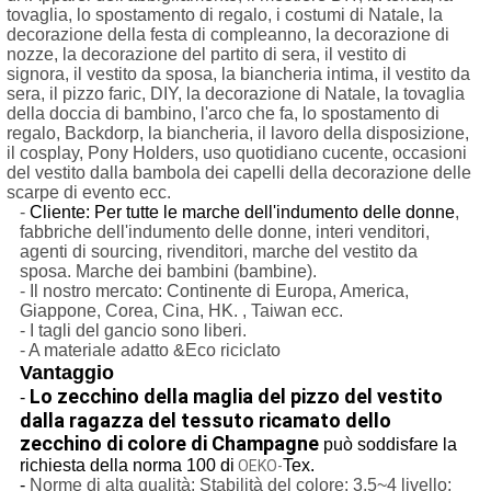
tovaglia, lo spostamento di regalo, i costumi di Natale, la
decorazione della festa di compleanno, la decorazione di
nozze, la decorazione del partito di sera, il vestito di
signora, il vestito da sposa, la biancheria intima, il vestito da
sera, il pizzo faric, DIY, la decorazione di Natale, la tovaglia
della doccia di bambino, l'arco che fa, lo spostamento di
regalo, Backdorp, la biancheria, il lavoro della disposizione,
il cosplay, Pony Holders, uso quotidiano cucente, occasioni
del vestito dalla bambola dei capelli della decorazione delle
scarpe di evento ecc.
-
Cliente: Per tutte le marche dell'indumento delle donne
,
fabbriche dell'indumento delle donne, interi venditori,
agenti di sourcing, rivenditori, marche del vestito da
sposa. Marche dei bambini (bambine).
- Il nostro mercato: Continente di Europa, America,
Giappone, Corea, Cina, HK. , Taiwan ecc.
- I tagli del gancio sono liberi.
- A materiale adatto &Eco riciclato
Vantaggio
Lo zecchino della maglia del pizzo del vestito
-
dalla ragazza del tessuto ricamato dello
zecchino di colore di Champagne
può soddisfare la
richiesta della norma 100 di
Tex.
OEKO-
-
Norme di alta qualità: Stabilità del colore: 3.5~4 livello;