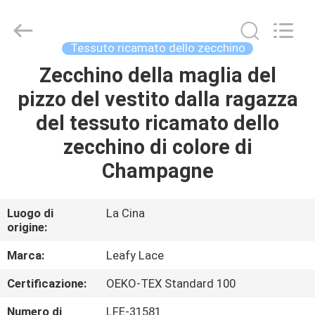
2026
Guangzhou
Leafy
Textiles
CO.,
Tessuto ricamato dello zecchino
Ltd..
All
Rights
Zecchino della maglia del
CASA
Reserved.
pizzo del vestito dalla ragazza
PRODOTTI
del tessuto ricamato dello
zecchino di colore di
CHI
Champagne
SIAMO
Luogo di
La Cina
origine:
FATORY
TOUR
Marca:
Leafy Lace
Certificazione:
OEKO-TEX Standard 100
CONTROLLO
Numero di
LFE-31581