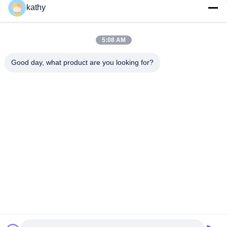
kathy
Farfalla colorata di alta qualità Soft Sequin Tessuto ricamato
Pattern Piece Dye Mesh Ground Per abito di moda
5:08 AM
Semi-sparato di fiori di pacco di stoffa ricamata per le donne
abito di moda
Good day, what product are you looking for?
Categorie popolari
Tutti
Tessuto Ricamato 
Tessuto Ricamato 
Del Pizzo
Dello Zecchino
Tessuto Legato 
Tessuto Floreale 
Con Corde Del Pizzo
Del Pizzo 3D
Disposizione Del 
Tessuto Ricamato 
Pizzo Del Poliestere
Dell'occhiello
Tessuto Del Pizzo 
Tulle Mesh Fabric
Di Allungamento