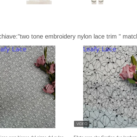
chiave:
"two tone embroidery nylon lace trim "
match