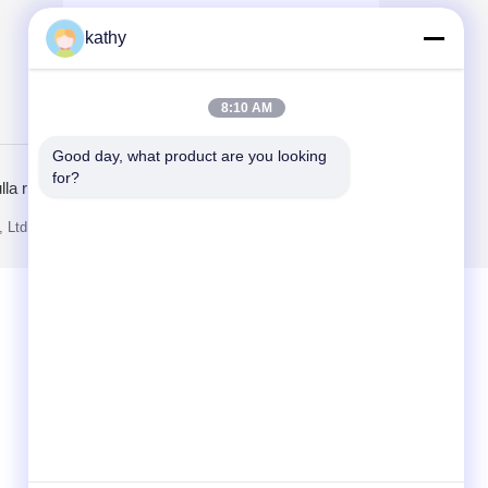
kathy
8:10 AM
Send
Good day, what product are you looking 
for?
ulla riservatezza
Sito mobile
 Ltd.. All Rights Reserved.