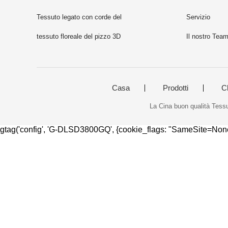
Tessuto legato con corde del
Servizio
pizzo
tessuto floreale del pizzo 3D
Il nostro Tea
Casa
Prodotti
C
La Cina buon qualità Tessu
gtag('config', 'G-DLSD3800GQ', {cookie_flags: "SameSite=None