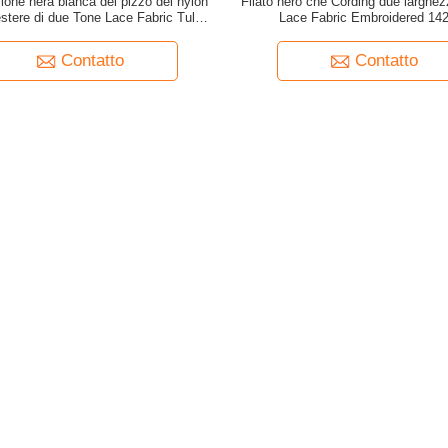
ione nera bianca del pizzo del nylon
Filato nero che Cording due larghez
estere di due Tone Lace Fabric Tulle
Lace Fabric Embroidered 14
Embroidery
Contatto
Contatto