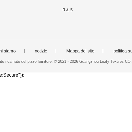
R & S
m
hi siamo
notizie
Mappa del sito
politica s
to ricamato del pizzo fornitore. © 2021 - 2026 Guangzhou Leafy Textiles CO.,
;Secure"});